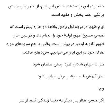
۱۲ – ۲۲ تا ایمان بیاورید
۱۸
ضور در این برنامه‌های خاصِ این ایام، از نظر روحی چالش
۱۱ – ۲۹ تنها پاک کننده وجدان
رانگیز، لذت بخش و مفید است.
۱۹
بشارت شادی عظیم- روز اول- راه را آماده کنید
۲۰
یام ظهور در درجه اول یادآور واقعۀ دو هزاره پیش است که
یسی مسیح ظهور اولیۀ خود را انجام داد و در عین حال
هور ثانویه او نیز در پیش است. وقتی با هم سرودهای مورد
لاقه خود در این ایام می‌خوانیم، سرودهای مانند:
ل تا جهان شادان شود، ربـش سلطان شود
نـزلـگـهـش قـلـب بشــر عرش سرایان شود
 یا
گـر عیسی هـزار بــار دیـگر بـه دنیــا زنـدگـی گیـرد از سـر