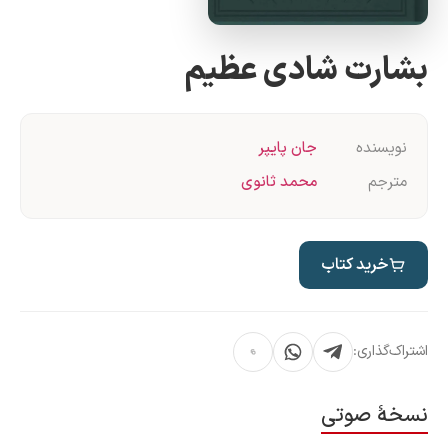
شارت شادی عظیم
نویسنده
جان پایپر
مترجم
محمد ثانوی
خرید کتاب
شتراک‌گذاری:
سخهٔ صوتی