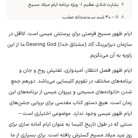
بشارت شادی عظیم ۱- ویژه برنامه ایام میلاد مسیح
۷
۱۱ – ۳۰ شرم پیروزمندانه صلیب
۸
۱۲ – ۳۱ تمرین مُردن
۹
یام ظهور مسیح فرصتی برای پرستش عیسی است. لااقل در
۱۲ – ۳۰ تجهیز و نیرومند شده
۱۰
سازمان دیزایرینگ گاد (مشتاق خدا) Desiring God ما از این
اویه به آن می‌نگریم.
۱۲ – ۲۹ سرنوشتی وحشتناک
۱۱
۱۲ – ۲۸ هدف جلال است
۱۲
یام ظهور فصل انتظار، امیدواری، تفتیش روح و جان و
۱۲ – ۲۷ هدف تان چیست
۱۳
رنامه‌های مختلف در تقویم کلیسایی می‌باشد. دورهم جمع
دن خانواده‌های مسیحی و پیروان عیسی از برنامه‌های این
۱۲ – ۲۶ چگونه در فجایع مصیبت تفکر کنیم
۱۴
مان است. هیچ دستور کتاب مقدسی برای برپایی جشن‌های
۱۲ – ۲۵ سه هدیه عید میلاد
۱۵
یام ظهور عیسی وجود ندارد. موضوعی اختیاری است –
۱۲ – ۲۴ دو هدف تولد مسیح
۱۶
نتی که در طول تاریخ کلیسا به عنوان ایام آماده سازی برای
۱۲ – ۲۳ هدیه وصف ناپذیر
۱۷
وز عید میلاد مسیح گسترش یافته است. برای بسیاری از ما