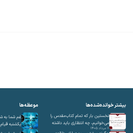
بیشتر خوانده‌شده‌ها
موعظه‌ها
نخستین بار که تمام کتاب‌مقدس را
غم شما به ش
می‌خوانیم، چه انتظاری باید داشته
یکشنبه قیام –
۱۱ مرداد ۱۴۰۵
باشیم؟
بدنبالش هستی