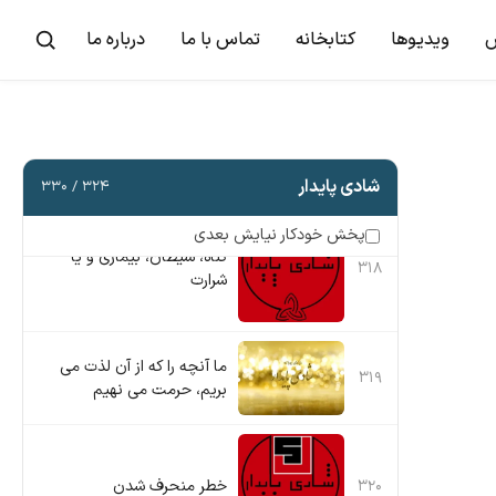
۳۱۵
با شادی یکدیگر را محبت کنید
ویدیوها
کتابخانه
تماس با ما
درباره ما
۳۱۶
جبران اساسی
۳۱۷
آیا محبت خدا مشروط است
شادی پایدار
۳۲۴ / ۳۳۰
پخش خودکار نیایش بعدی
گناه، شیطان، بیماری و یا
۳۱۸
شرارت
ما آنچه را که از آن لذت می
۳۱۹
بریم، حرمت می نهیم
۳۲۰
خطر منحرف شدن